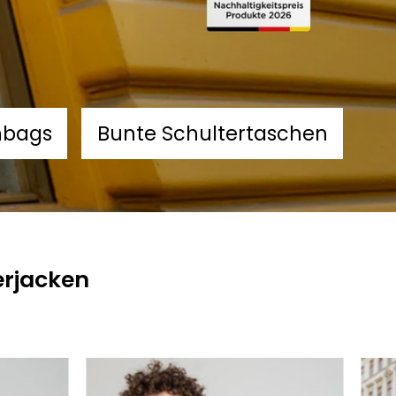
nbags
Bunte Schultertaschen
erjacken
The
fanny