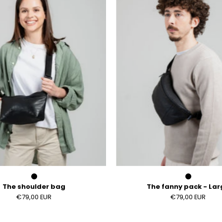
bag
pack
-
Large
The shoulder bag
The fanny pack - Lar
€79,00 EUR
€79,00 EUR