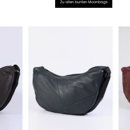
Zu allen bunten Moonbags
Die
g
Moonbag
-
raun
Dunkelgrün