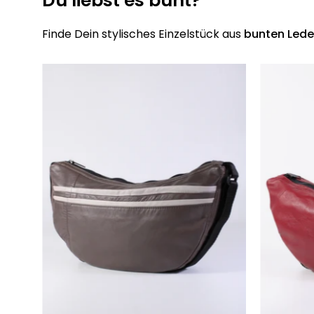
Du liebst es bunt?
Finde Dein stylisches Einzelstück aus
bunten Lede
Die
Moonbag
-
Taupe
Spezial