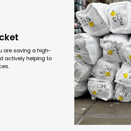
acket
u are saving a high-
d actively helping to
ces.