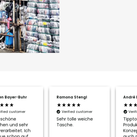
en Bayer-Buhr
Ramona Stengl
André 
rified customer
Verified customer
Veri
 schöne
Sehr tolle weiche
Tippto
hen und sehr
Tasche.
Produk
erarbeitet. Ich
Konze
ue schon auf
auch 