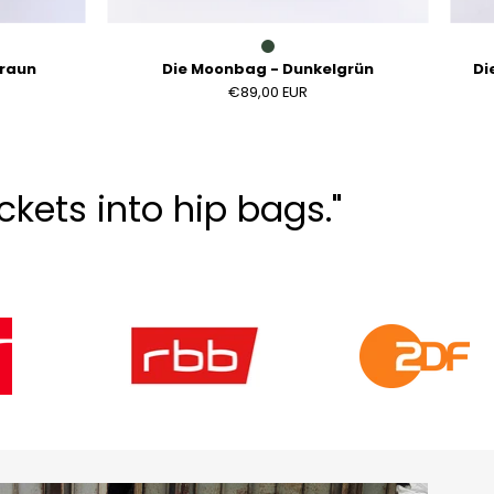
braun
Die Moonbag - Dunkelgrün
Di
€89,00 EUR
kets into hip bags."