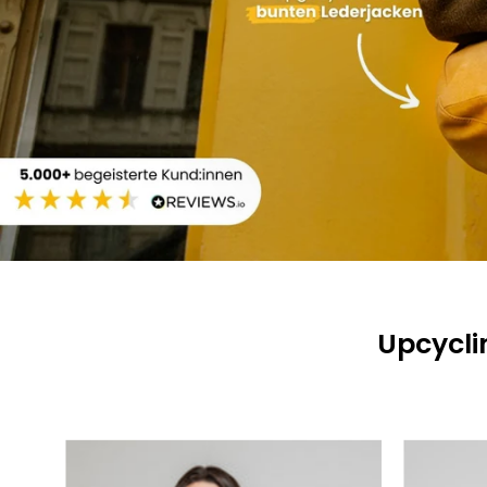
Upcycli
The
Moonbag