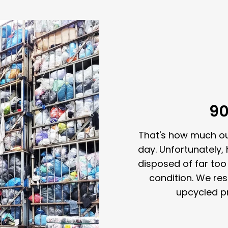
90
That's how much ou
day. Unfortunately,
disposed of far too 
condition. We re
upcycled p