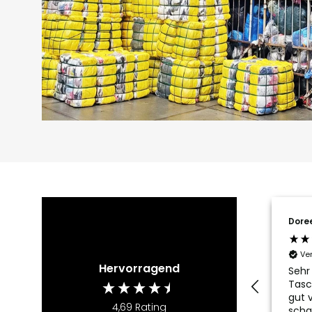
Dore
Ve
Hervorragend
Sehr
Tasc
gut v
4,69
Rating
scha