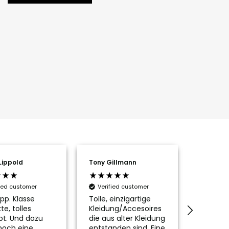
Lippold
Tony Gillmann
Aline Po
fied customer
Verified customer
Verifi
pp. Klasse
Tolle, einzigartige
Die Tas
te, tolles
Kleidung/Accesoires
ist wirkl
pt. Und dazu
die aus alter Kleidung
schön, n
noch eine
entstanden sind. Eine
passen