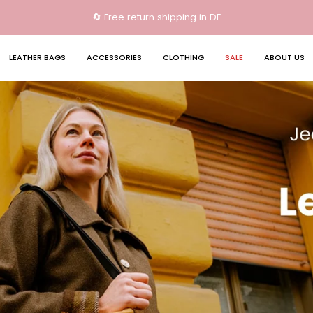
🔄 Free return shipping in DE
LEATHER BAGS
ACCESSORIES
CLOTHING
SALE
ABOUT US