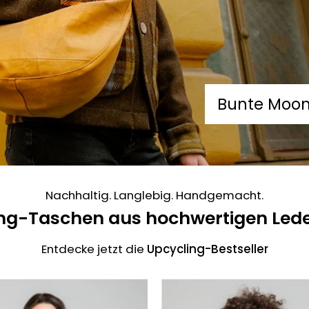
Bunte Moo
Nachhaltig. Langlebig. Handgemacht.
ng-Taschen aus hochwertigen Led
Entdecke jetzt die
Upcycling-Bestseller
The
The
shoulder
fanny