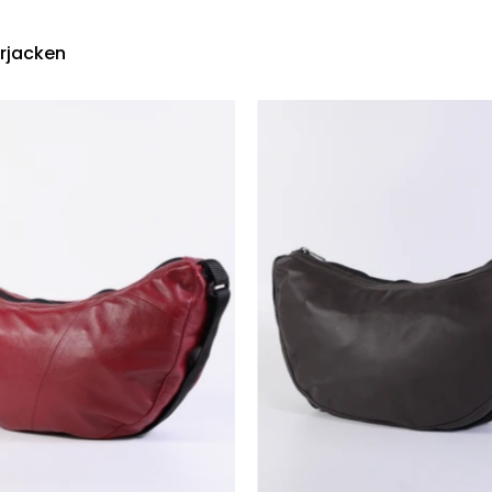
rjacken
Die
Die
Moonbag
Moonba
-
-
Kirschrot
Dunkelb