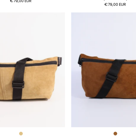
€79,00 EUR
€79,00 EUR
Die
Die
Schultertasche
Schulter
-
-
Sand
Toffeeb
(Wildleder)
(Wildled