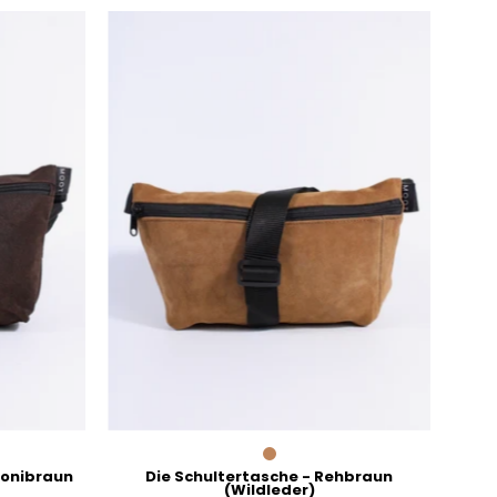
Die
tasche
Schultertasche
-
ibraun
Rehbraun
er)
(Wildleder)
gonibraun
Die Schultertasche - Rehbraun
(Wildleder)