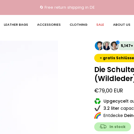
🔄 Free return shipping in DE
LEATHER BAGS
ACCESSORIES
CLOTHING
SALE
ABOUT US
Open
5,147+
image
+
gratis Schlüsse
lightbox
Die Schult
(Wildleder
€79,00 EUR
Upgecycelt
au
3.2 liter
capac
Entdecke
Dein
In stock