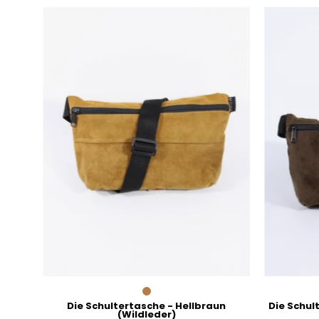
Die
Schultertasche
-
Hellbraun
(Wildleder)
Die Schultertasche - Hellbraun
Die Schul
(Wildleder)