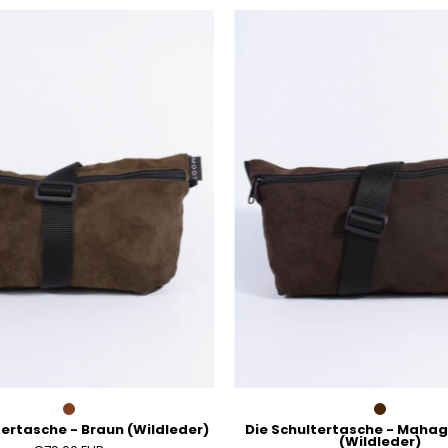
Die
Die
Schultertasche
Schulter
-
-
Braun
Mahagon
(Wildleder)
(Wildled
tertasche - Braun (Wildleder)
Die Schultertasche - Maha
(Wildleder)