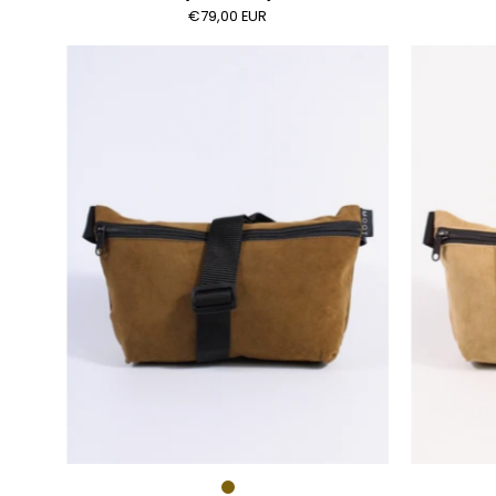
€79,00 EUR
Die
Schultertasche
-
Haselnuss
(Wildleder)