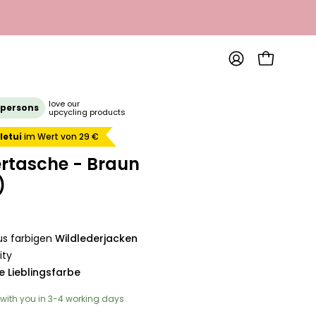
OPEN SHOP
MY
ACCOUNT
Open
love our
 persons
upcycling products
image
letui
im Wert von 29 €
lightbox
ertasche - Braun
)
s farbigen
Wildlederjacken
ity
e Lieblingsfarbe
with you in 3-4 working days