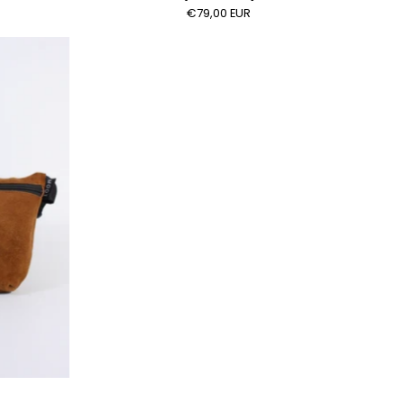
€79,00 EUR
tasche
raun
er)